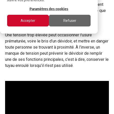
suivre vos préférences.
La tension sur le ressort d’un dévidoir est normalement
Paramètres des cookies
ajustée en usine, mais avec le temps, il est possible que
le ressort perde de sa tension ou accumule trop de
Accepter
Refuser
tension.
Une tension trop élevée peut occasionner l’usure
prématurée, voire le bris d’un dévidoir, et mettre en danger
toute personne se trouvant à proximité. À l’inverse, un
manque de tension peut prévenir le dévidoir de remplir
une de ses fonctions principales, c’est à dire, conserver le
tuyau enroulé lorsqu’il n’est pas utilisé.