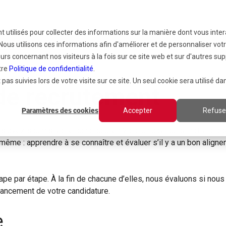
nt utilisés pour collecter des informations sur la manière dont vous inte
ous utilisons ces informations afin d'améliorer et de personnaliser vot
 D'AIR
RESSOURCES
CATALOGUES
À 
urs concernant nos visiteurs à la fois sur ce site web et sur d'autres sup
tre
Politique de confidentialité
.
pas suivies lors de votre visite sur ce site. Un seul cookie sera utilisé da
 de recrutement
Paramètres des cookies
Accepter
Refuse
avez soumis votre candidature? Voici un aperçu de notre proce
 même : apprendre à se connaître et évaluer s’il y a un bon align
e par étape. À la fin de chacune d’elles, nous évaluons si nous
vancement de votre candidature.
e