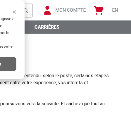
MON COMPTE
EN
ragissez
re
PROPOS
CARRIÈRES
ports.
ns votre
r
ssus. Bien entendu, selon le poste, certaines étapes
ement entre votre expérience, vos intérêts et
 poursuivons vers la suivante. Et sachez que tout au