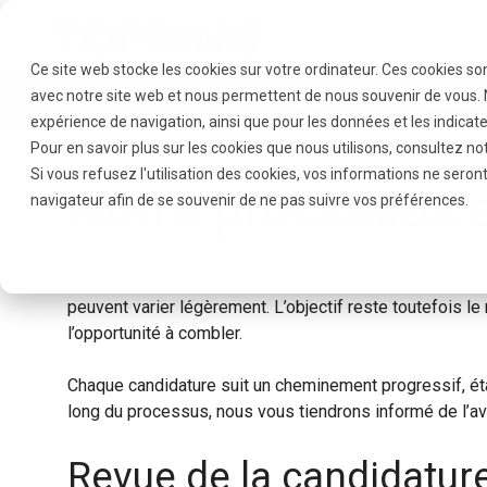
Ce site web stocke les cookies sur votre ordinateur. Ces cookies so
avec notre site web et nous permettent de nous souvenir de vous. N
PRODUITS
RÉSEAUX
expérience de navigation, ainsi que pour les données et les indicate
Pour en savoir plus sur les cookies que nous utilisons, consultez no
Si vous refusez l'utilisation des cookies, vos informations ne seront 
Notre processus
navigateur afin de se souvenir de ne pas suivre vos préférences.
Vous vous demandez ce qui se passe une fois que vous 
peuvent varier légèrement. L’objectif reste toutefois le
l’opportunité à combler.
Chaque candidature suit un cheminement progressif, étap
long du processus, nous vous tiendrons informé de l’a
Revue de la candidatur