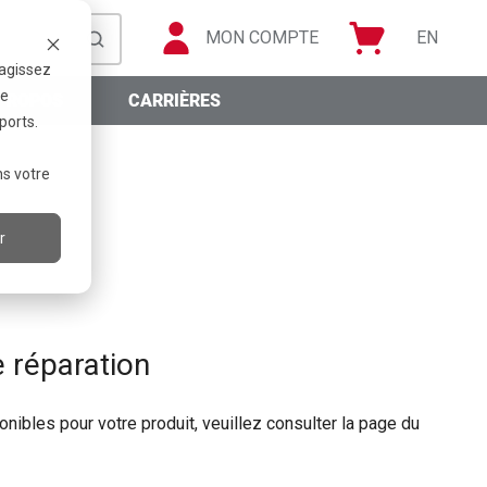
MON COMPTE
EN
ragissez
re
PROPOS
CARRIÈRES
ports.
ns votre
r
 réparation
nibles pour votre produit, veuillez consulter la page du