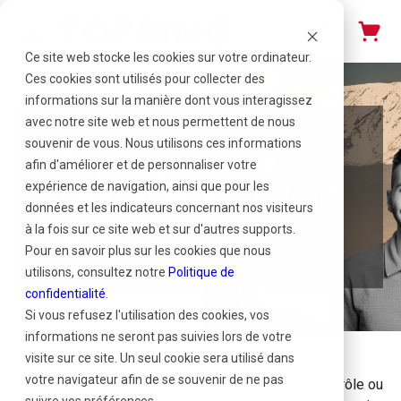
Ce site web stocke les cookies sur votre ordinateur.
Ces cookies sont utilisés pour collecter des
informations sur la manière dont vous interagissez
avec notre site web et nous permettent de nous
souvenir de vous. Nous utilisons ces informations
Topring Inspire :
afin d'améliorer et de personnaliser votre
des projets qui font
expérience de navigation, ainsi que pour les
données et les indicateurs concernant nos visiteurs
grandir
à la fois sur ce site web et sur d'autres supports.
Pour en savoir plus sur les cookies que nous
utilisons, consultez notre
Politique de
confidentialité
.
Si vous refusez l'utilisation des cookies, vos
informations ne seront pas suivies lors de votre
visite sur ce site. Un seul cookie sera utilisé dans
7 mai 2026 | Topring
votre navigateur afin de se souvenir de ne pas
Derrière chaque personne se cache bien plus qu’un rôle ou