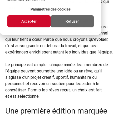
suivre vos préférences.
un titre. Il y a des passions, des projets et des rêves qui
donnent du sens au quotidien.
Paramètres des cookies
C’est dans cet esprit qu’est né
Topring Inspire
,
une
Accepter
Refuser
initiative qui vise à soutenir concrètement les membres
de notre équipe dans la réalisation d’un projet personnel
qui leur tient à cœur. Parce que nous croyons qu'évoluer,
c’est aussi grandir en dehors du travail, et que ces
expériences enrichissent autant les individus que l’équipe.
Le principe est simple : chaque année, les
membres de
l'équipe
peuvent soumettre une idée ou un rêve, qu’il
s’agisse d’un projet créatif, sportif, humanitaire ou
personnel, et recevoir un soutien pour les aider à le
concrétiser. P
armis les rêves reçus, un choix est fait
et est sélectionné.
Une première édition marquée