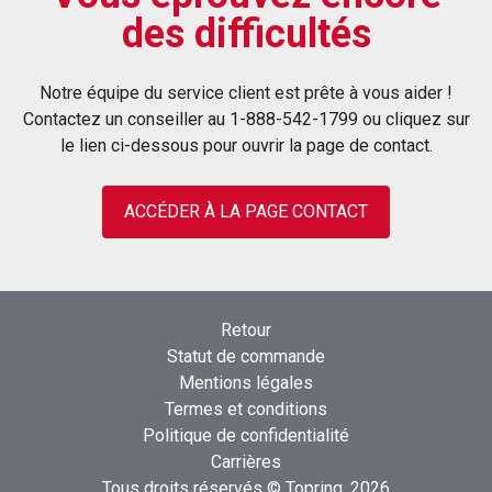
des difficultés
série 5 directement à la sortie du compresseur.
Un tuyau antivibrations et un réservoir doivent
être installés en amont de la tuyauterie pour la
Notre équipe du service client est prête à vous aider !
Couper droit, sans laisser d’ébarbures, le tuyau
protéger de la chaleur excessive et des forces
Contactez un conseiller au 1-888-542-1799 ou cliquez sur
rigide de nylon de 28 mm.
de dilatation.
le lien ci-dessous pour ouvrir la page de contact.
Insérer l’extrémité la plus courte dans le tuyau.
ACCÉDER À LA PAGE CONTACT
Retour
Insérer fermement le tuyau et le convertisseur
Statut de commande
dans l’ouverture centrale du raccord en Té.
Mentions légales
L’introduction doit être complète pour bien placer le
Termes et conditions
convertisseur et ainsi créer un joint parfaitement
Politique de confidentialité
étanche.
Carrières
Tous droits réservés © Topring, 2026