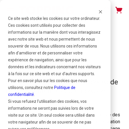
Ce site web stocke les cookies sur votre ordinateur.
Ces cookies sont utilisés pour collecter des
Série 05 - Manuel
informations sur la manière dont vous interagissez
avec notre site web et nous permettent de nous
d'instructions
souvenir de vous. Nous utilisons ces informations
afin d'améliorer et de personnaliser votre
expérience de navigation, ainsi que pour les
Règles générales
données et les indicateurs concernant nos visiteurs
à la fois sur ce site web et sur d'autres supports.
Spécifications techniques, pièces de
Pour en savoir plus sur les cookies que nous
utilisons, consultez notre
Politique de
remplacement et ensembles de
confidentialité
.
réparation
Si vous refusez l'utilisation des cookies, vos
informations ne seront pas suivies lors de votre
Pour consulter les spécifications techniques, la liste des
visite sur ce site. Un seul cookie sera utilisé dans
pièces de remplacement et les ensembles de réparation
votre navigateur afin de se souvenir de ne pas
disponibles pour votre produit, veuillez consulter la page