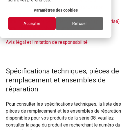
Serrage des raccords à connexion compacte
suivre vos préférences.
Installation de la bride de dérivation (réseau non
Paramètres des cookies
pressurisé)
Installation de la bride de dérivation (réseau pressurisé)
Accepter
Refuser
Installation d’une valve pneumatique pilotée
Test et mise en service du système
Avis légal et limitation de responsabilité
Spécifications techniques, pièces de
remplacement et ensembles de
réparation
Pour consulter les spécifications techniques, la liste des
pièces de remplacement et les ensembles de réparation
disponibles pour vos produits de la série 08, veuillez
consulter la page du produit en recherchant le numéro du