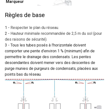
Marqueur
Règles de base
Respecter le plan du réseau.
Hauteur minimale recommandée de 2,5 m du sol (pour
des raisons de sécurité).
Tous les tubes posés à l’horizontale doivent
Gants de protection
Perceuse
comporter une pente d’environ 1 % (minimum) afin de
permettre le drainage des condensats. Les pentes
descendantes doivent mener vers des descentes de
purge munies de purgeurs de condensats, placées aux
points bas du réseau.
Ruban scellant en PTFE