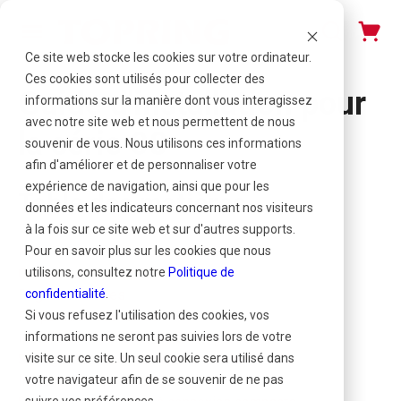
Ce site web stocke les cookies sur votre ordinateur.
Ces cookies sont utilisés pour collecter des
Guide d'installation pour
informations sur la manière dont vous interagissez
avec notre site web et nous permettent de nous
la série 08
souvenir de vous. Nous utilisons ces informations
afin d'améliorer et de personnaliser votre
expérience de navigation, ainsi que pour les
Table des matières
données et les indicateurs concernant nos visiteurs
à la fois sur ce site web et sur d'autres supports.
Mise en garde et responsabilités
Pour en savoir plus sur les cookies que nous
Outils nécessaires à l'installation
utilisons, consultez notre
Politique de
Règles de bases
confidentialité
.
Préparation des tubes
Si vous refusez l'utilisation des cookies, vos
Installation des raccords à compression
informations ne seront pas suivies lors de votre
Serrage des raccords à compression
visite sur ce site. Un seul cookie sera utilisé dans
Installation des adaptateurs
votre navigateur afin de se souvenir de ne pas